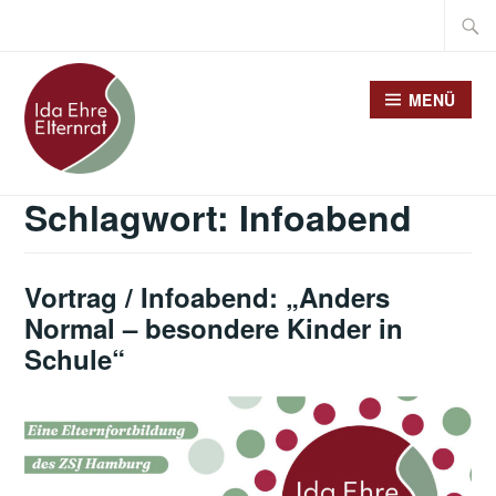
Zum
Suche
Inhalt
nach:
springen
MENÜ
Schlagwort:
Infoabend
Vortrag / Infoabend: „Anders
Normal – besondere Kinder in
Schule“