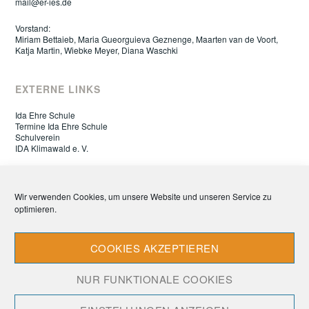
mail@er-ies.de
Vorstand:
Miriam Bettaieb, Maria Gueorguieva Geznenge, Maarten van de Voort,
Katja Martin, Wiebke Meyer, Diana Waschki
EXTERNE LINKS
Ida Ehre Schule
Termine Ida Ehre Schule
Schulverein
IDA Klimawald e. V.
ELTERNRAT IDA EHRE SCHULE
Wir verwenden Cookies, um unsere Website und unseren Service zu
optimieren.
Datenschutz
Impressum
Cookie-Richtlinie (EU)
COOKIES AKZEPTIEREN
NUR FUNKTIONALE COOKIES