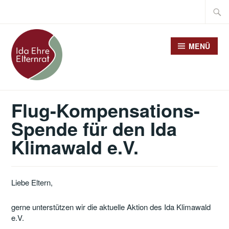
Zum
Suche
Inhalt
nach:
springen
MENÜ
Flug-Kompensations-
Spende für den Ida
Klimawald e.V.
Liebe Eltern,
gerne unterstützen wir die aktuelle Aktion des Ida Klimawald
e.V.