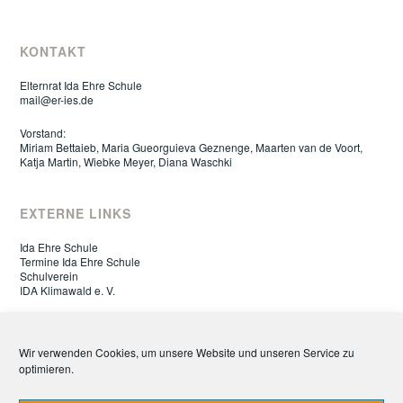
KONTAKT
Elternrat Ida Ehre Schule
mail@er-ies.de
Vorstand:
Miriam Bettaieb, Maria Gueorguieva Geznenge, Maarten van de Voort,
Katja Martin, Wiebke Meyer, Diana Waschki
EXTERNE LINKS
Ida Ehre Schule
Termine Ida Ehre Schule
Schulverein
IDA Klimawald e. V.
ELTERNRAT IDA EHRE SCHULE
Wir verwenden Cookies, um unsere Website und unseren Service zu
optimieren.
Datenschutz
Impressum