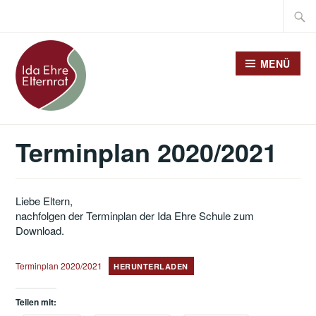
Zum
Suche
Inhalt
nach:
springen
MENÜ
Terminplan 2020/2021
Liebe Eltern,
nachfolgen der Terminplan der Ida Ehre Schule zum
Download.
Terminplan 2020/2021
HERUNTERLADEN
Teilen mit: