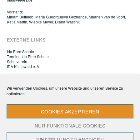
Vorstand:
Miriam Bettaieb, Maria Gueorguieva Geznenge, Maarten van de Voort,
Katja Martin, Wiebke Meyer, Diana Waschki
EXTERNE LINKS
Ida Ehre Schule
Termine Ida Ehre Schule
Schulverein
IDA Klimawald e. V.
ELTERNRAT IDA EHRE SCHULE
Wir verwenden Cookies, um unsere Website und unseren Service zu
optimieren.
Datenschutz
Impressum
Cookie-Richtlinie (EU)
COOKIES AKZEPTIEREN
NUR FUNKTIONALE COOKIES
EINSTELLUNGEN ANZEIGEN