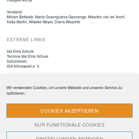
Vorstand:
Miriam Bettaieb, Maria Gueorguieva Geznenge, Maarten van de Voort,
Katja Martin, Wiebke Meyer, Diana Waschki
EXTERNE LINKS
Ida Ehre Schule
Termine Ida Ehre Schule
Schulverein
IDA Klimawald e. V.
ELTERNRAT IDA EHRE SCHULE
Wir verwenden Cookies, um unsere Website und unseren Service zu
optimieren.
Datenschutz
Impressum
Cookie-Richtlinie (EU)
COOKIES AKZEPTIEREN
NUR FUNKTIONALE COOKIES
EINSTELLUNGEN ANZEIGEN