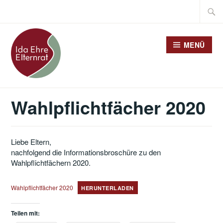
Zum
Suche
Inhalt
nach:
springen
MENÜ
Wahlpflichtfächer 2020
Liebe Eltern,
nachfolgend die Informationsbroschüre zu den
Wahlpflichtfächern 2020.
Wahlpflichtfächer 2020
HERUNTERLADEN
Teilen mit: