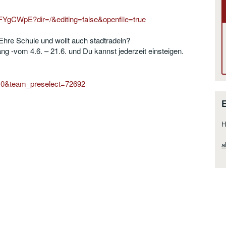
wFYgCWpE?dir=/&editing=false&openfile=true
 Ehre Schule und wollt auch stadtradeln?
ng -vom 4.6. – 21.6. und Du kannst jederzeit einsteigen.
L=0&team_preselect=72692
H
a