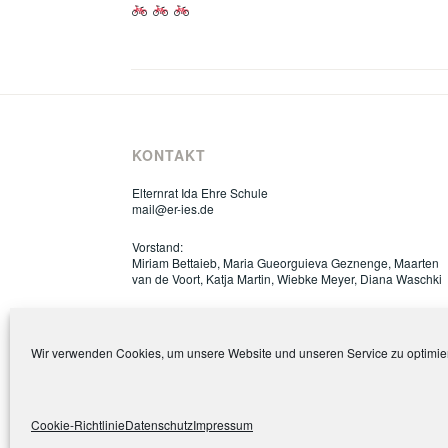
KONTAKT
Elternrat Ida Ehre Schule
mail@er-ies.de
Vorstand:
Miriam Bettaieb, Maria Gueorguieva Geznenge, Maarten
van de Voort, Katja Martin, Wiebke Meyer, Diana Waschki
Wir verwenden Cookies, um unsere Website und unseren Service zu optimie
Cookie-Richtlinie
Datenschutz
Impressum