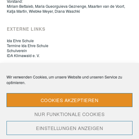
Vorstand:
Miriam Bettaieb, Maria Gueorguieva Geznenge, Maarten van de Voort,
Katja Martin, Wiebke Meyer, Diana Waschki
EXTERNE LINKS
Ida Ehre Schule
Termine Ida Ehre Schule
Schulverein
IDA Klimawald e. V.
ELTERNRAT IDA EHRE SCHULE
Wir verwenden Cookies, um unsere Website und unseren Service zu
optimieren.
Datenschutz
Impressum
Cookie-Richtlinie (EU)
COOKIES AKZEPTIEREN
NUR FUNKTIONALE COOKIES
EINSTELLUNGEN ANZEIGEN