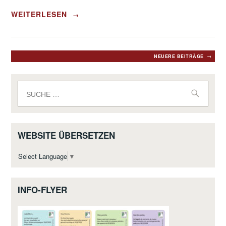
„STELLUNGNAHME
WEITERLESEN
→
DER
STS
LURUP
–
Beitragsnavigation
NEUERE BEITRÄGE
ABSCHLUSSPRÜFUNGEN
ESA/MSA
2020“
Suche
nach:
WEBSITE ÜBERSETZEN
Select Language
▼
INFO-FLYER