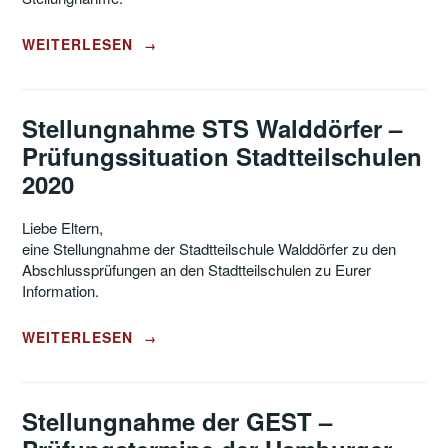
„STELLUNGNAHME
WEITERLESEN
→
GEST
–
PRÜFUNGEN
2020
Stellungnahme STS Walddörfer –
ESA/MSA“
Prüfungssituation Stadtteilschulen
2020
Liebe Eltern,
eine Stellungnahme der Stadtteilschule Walddörfer zu den
Abschlussprüfungen an den Stadtteilschulen zu Eurer
Information.
„STELLUNGNAHME
WEITERLESEN
→
STS
WALDDÖRFER
–
PRÜFUNGSSITUATION
Stellungnahme der GEST –
STADTTEILSCHULEN