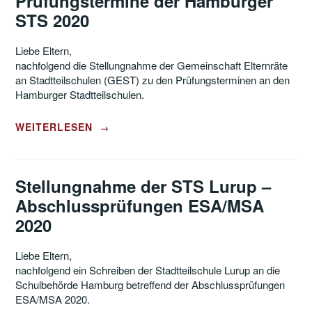
Prüfungstermine der Hamburger
2020“
STS 2020
Liebe Eltern,
nachfolgend die Stellungnahme der Gemeinschaft Elternräte
an Stadtteilschulen (GEST) zu den Prüfungsterminen an den
Hamburger Stadtteilschulen.
„STELLUNGNAHME
WEITERLESEN
→
DER
GEST
–
PRÜFUNGSTERMINE
Stellungnahme der STS Lurup –
DER
Abschlussprüfungen ESA/MSA
HAMBURGER
STS
2020
2020“
Liebe Eltern,
nachfolgend ein Schreiben der Stadtteilschule Lurup an die
Schulbehörde Hamburg betreffend der Abschlussprüfungen
ESA/MSA 2020.