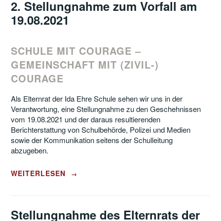
VORFALL
2. Stellungnahme zum Vorfall am
AM
19.08.2021
19.08.2021“
SCHULE MIT COURAGE –
GEMEINSCHAFT MIT (ZIVIL-)
COURAGE
Als Elternrat der Ida Ehre Schule sehen wir uns in der
Verantwortung, eine Stellungnahme zu den Geschehnissen
vom 19.08.2021 und der daraus resultierenden
Berichterstattung von Schulbehörde, Polizei und Medien
sowie der Kommunikation seitens der Schulleitung
abzugeben.
„2.
WEITERLESEN
→
STELLUNGNAHME
ZUM
VORFALL
AM
Stellungnahme des Elternrats der
19.08.2021“