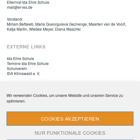
Elternrat Ida Ehre Schule
mail@er-ies.de
Vorstand:
Miriam Bettaieb, Maria Gueorguieva Geznenge, Maarten van de Voort,
Katja Martin, Wiebke Meyer, Diana Waschki
EXTERNE LINKS
Ida Ehre Schule
Termine Ida Ehre Schule
Schulverein
IDA Klimawald e. V.
ELTERNRAT IDA EHRE SCHULE
Wir verwenden Cookies, um unsere Website und unseren Service zu
optimieren.
Datenschutz
Impressum
Cookie-Richtlinie (EU)
COOKIES AKZEPTIEREN
NUR FUNKTIONALE COOKIES