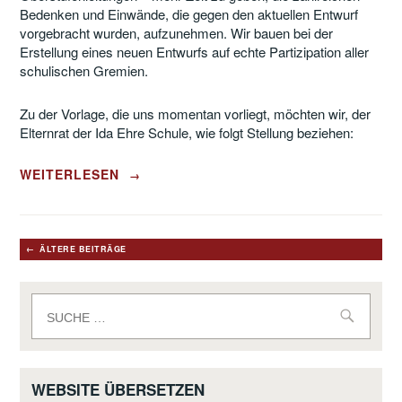
Bedenken und Einwände, die gegen den aktuellen Entwurf
vorgebracht wurden, aufzunehmen. Wir bauen bei der
Erstellung eines neuen Entwurfs auf echte Partizipation aller
schulischen Gremien.
Zu der Vorlage, die uns momentan vorliegt, möchten wir, der
Elternrat der Ida Ehre Schule, wie folgt Stellung beziehen:
„STELLUNGNAHME
WEITERLESEN
→
DES
ELTERNRATS
DER
IES
Beitragsnavigation
ÄLTERE BEITRÄGE
ZUR
ÄNDERUNG
DER
Suche
APO-
nach:
AH“
WEBSITE ÜBERSETZEN