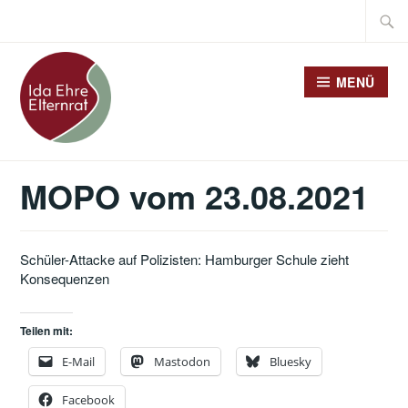
Zum
Suche
Inhalt
nach:
springen
MENÜ
MOPO vom 23.08.2021
Schüler-Attacke auf Polizisten: Hamburger Schule zieht
Konsequenzen
Teilen mit:
E-Mail
Mastodon
Bluesky
Facebook