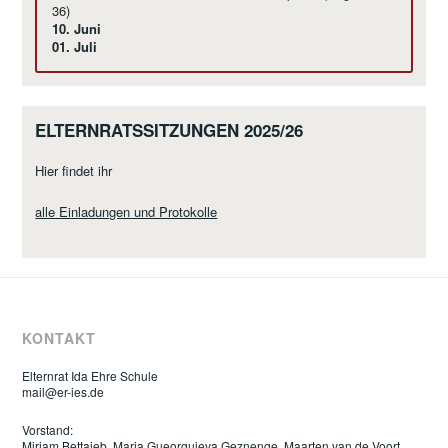
36)
10. Juni
01. Juli
ELTERNRATSSITZUNGEN 2025/26
Hier findet ihr
alle Einladungen und Protokolle
KONTAKT
Elternrat Ida Ehre Schule
mail@er-ies.de
Vorstand:
Miriam Bettaieb, Maria Gueorguieva Geznenge, Maarten van de Voort,