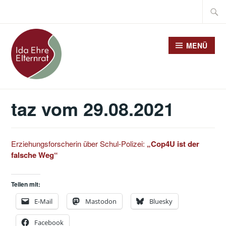
Zum
Suche
Inhalt
nach:
springen
MENÜ
taz vom 29.08.2021
Erziehungsforscherin über Schul-Polizei:
„Cop4U ist der
falsche Weg“
Teilen mit:
E-Mail
Mastodon
Bluesky
Facebook