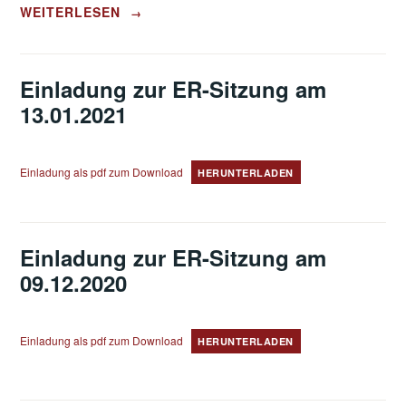
„EINLADUNG
WEITERLESEN
→
ZUR
ER-
SITZUNG
AM
Einladung zur ER-Sitzung am
10.02.2021“
13.01.2021
Einladung als pdf zum Download
HERUNTERLADEN
Einladung zur ER-Sitzung am
09.12.2020
Einladung als pdf zum Download
HERUNTERLADEN