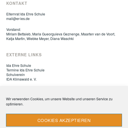
KONTAKT
Elternrat Ida Ehre Schule
mail@er-ies.de
Vorstand:
Miriam Bettaieb, Maria Gueorguieva Geznenge, Maarten van de Voort,
Katja Martin, Wiebke Meyer, Diana Waschki
EXTERNE LINKS
Ida Ehre Schule
Termine Ida Ehre Schule
Schulverein
IDA Klimawald e. V.
ELTERNRAT IDA EHRE SCHULE
Wir verwenden Cookies, um unsere Website und unseren Service zu
optimieren.
Datenschutz
Impressum
Cookie-Richtlinie (EU)
COOKIES AKZEPTIEREN