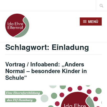
Zum
Suche
Inhalt
nach:
springen
MENÜ
Schlagwort:
Einladung
Vortrag / Infoabend: „Anders
Normal – besondere Kinder in
Schule“