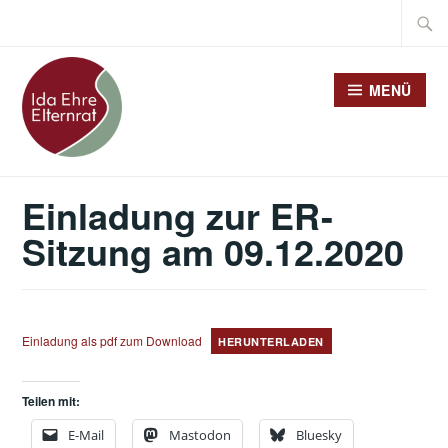
Zum
Suche
Inhalt
nach:
springen
MENÜ
Einladung zur ER-
Sitzung am 09.12.2020
Einladung als pdf zum Download
HERUNTERLADEN
Teilen mit:
E-Mail
Mastodon
Bluesky