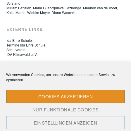
Vorstand:
Miriam Bettaieb, Maria Gueorguieva Geznenge, Maarten van de Voort,
Katja Martin, Wiebke Meyer, Diana Waschki
EXTERNE LINKS
Ida Ehre Schule
Termine Ida Ehre Schule
Schulverein
IDA Klimawald e. V.
ELTERNRAT IDA EHRE SCHULE
Wir verwenden Cookies, um unsere Website und unseren Service zu
optimieren.
Datenschutz
Impressum
Cookie-Richtlinie (EU)
COOKIES AKZEPTIEREN
NUR FUNKTIONALE COOKIES
EINSTELLUNGEN ANZEIGEN