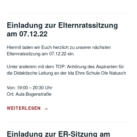
Einladung zur Elternratssitzung
am 07.12.22
Hiermit laden wir Euch herzlich zu unserer nächsten
Elternratssitzung am 07.12.22 ein.
Unter anderem mit dem TOP: Anhörung des Aspiranten für
die Didaktische Leitung an der Ida Ehre Schule Ole Natusch
Von: 19:00 – 20:30 Uhr
Ort: Aula Bogenstraße
„EINLADUNG
WEITERLESEN
→
ZUR
ELTERNRATSSITZUNG
AM
07.12.22“
Einladung zur ER-Sitzung am