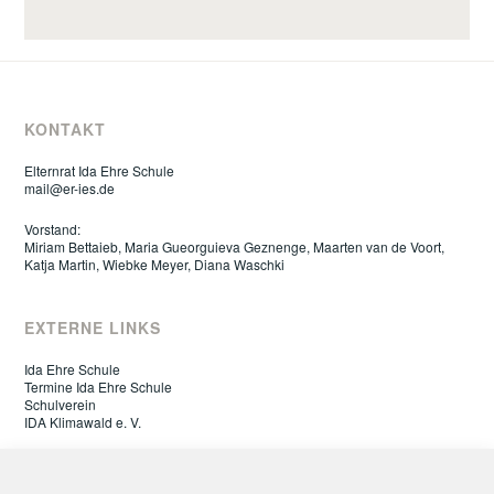
KONTAKT
Elternrat Ida Ehre Schule
mail@er-ies.de
Vorstand:
Miriam Bettaieb, Maria Gueorguieva Geznenge, Maarten van de Voort,
Katja Martin, Wiebke Meyer, Diana Waschki
EXTERNE LINKS
Ida Ehre Schule
Termine Ida Ehre Schule
Schulverein
IDA Klimawald e. V.
ELTERNRAT IDA EHRE SCHULE