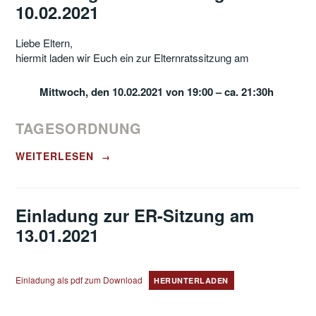
10.02.2021
Liebe Eltern,
hiermit laden wir Euch ein zur Elternratssitzung am
Mittwoch, den 10.02.2021 von 19:00 – ca. 21:30h
TAGESORDNUNG
„EINLADUNG
WEITERLESEN
→
ZUR
ER-
SITZUNG
AM
Einladung zur ER-Sitzung am
10.02.2021“
13.01.2021
Einladung als pdf zum Download
HERUNTERLADEN