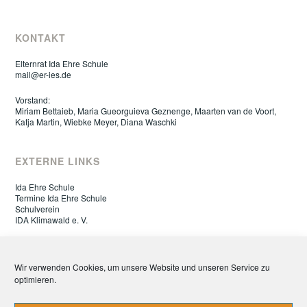
KONTAKT
Elternrat Ida Ehre Schule
mail@er-ies.de
Vorstand:
Miriam Bettaieb, Maria Gueorguieva Geznenge, Maarten van de Voort,
Katja Martin, Wiebke Meyer, Diana Waschki
EXTERNE LINKS
Ida Ehre Schule
Termine Ida Ehre Schule
Schulverein
IDA Klimawald e. V.
ELTERNRAT IDA EHRE SCHULE
Wir verwenden Cookies, um unsere Website und unseren Service zu
optimieren.
Datenschutz
Impressum