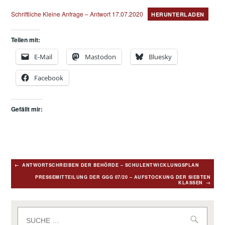
Schriftliche Kleine Anfrage – Antwort 17.07.2020
HERUNTERLADEN
Teilen mit:
E-Mail
Mastodon
Bluesky
Facebook
Gefällt mir:
Beitragsnavigation
ANTWORTSCHREIBEN DER BEHÖRDE – SCHULENTWICKLUNGSPLAN
PRESSEMITTEILUNG DER GGG 07/20 – AUFSTOCKUNG DER SIEBTEN
KLASSEN
Suche
nach: