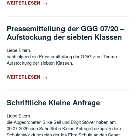
„ANTWORTSCHREIBEN
WEITERLESEN
→
DES
ELTERNRATS
DER
IDA
Pressemitteilung der GGG 07/20 –
EHRE
Aufstockung der siebten Klassen
SCHULE
–
SCHULENTWICKLUNGSPLAN“
Liebe Eltern,
nachfolgend die Pressemitteilung der GGG zum Thema
Aufstockung der siebten Klassen.
„PRESSEMITTEILUNG
WEITERLESEN
→
DER
GGG
07/20
–
Schriftliche Kleine Anfrage
AUFSTOCKUNG
DER
Liebe Eltern,
SIEBTEN
die Abgeordneten Silke Seif und Birgit Stöver haben am
KLASSEN“
09.07.2020 eine Schriftliche Kleine Anfrage bezüglich dem
Schulentwicklungsplan der Ida Ehre Schule an den Senat