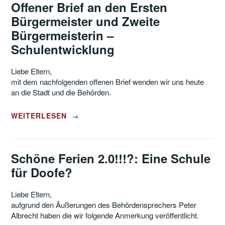
Offener Brief an den Ersten
Bürgermeister und Zweite
Bürgermeisterin –
Schulentwicklung
Liebe Eltern,
mit dem nachfolgenden offenen Brief wenden wir uns heute
an die Stadt und die Behörden.
„OFFENER
WEITERLESEN
→
BRIEF
AN
DEN
ERSTEN
Schöne Ferien 2.0!!!?: Eine Schule
BÜRGERMEISTER
für Doofe?
UND
ZWEITE
BÜRGERMEISTERIN
Liebe Eltern,
–
aufgrund den Äußerungen des Behördensprechers Peter
SCHULENTWICKLUNG“
Albrecht haben die wir folgende Anmerkung veröffentlicht.