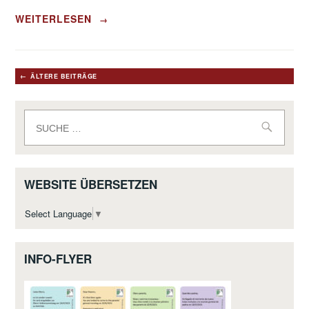
„SCHÖNE
WEITERLESEN
→
FERIEN
2.0!!!?:
EINE
SCHULE
Beitragsnavigation
ÄLTERE BEITRÄGE
FÜR
DOOFE?“
Suche
nach:
WEBSITE ÜBERSETZEN
Select Language
▼
INFO-FLYER