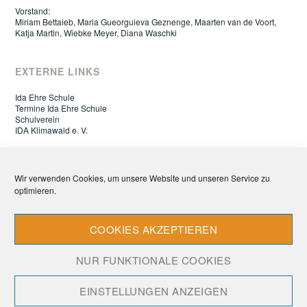
Vorstand:
Miriam Bettaieb, Maria Gueorguieva Geznenge, Maarten van de Voort,
Katja Martin, Wiebke Meyer, Diana Waschki
EXTERNE LINKS
Ida Ehre Schule
Termine Ida Ehre Schule
Schulverein
IDA Klimawald e. V.
ELTERNRAT IDA EHRE SCHULE
Wir verwenden Cookies, um unsere Website und unseren Service zu
optimieren.
Datenschutz
Impressum
Cookie-Richtlinie (EU)
COOKIES AKZEPTIEREN
NUR FUNKTIONALE COOKIES
EINSTELLUNGEN ANZEIGEN