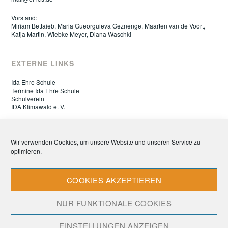
Vorstand:
Miriam Bettaieb, Maria Gueorguieva Geznenge, Maarten van de Voort,
Katja Martin, Wiebke Meyer, Diana Waschki
EXTERNE LINKS
Ida Ehre Schule
Termine Ida Ehre Schule
Schulverein
IDA Klimawald e. V.
ELTERNRAT IDA EHRE SCHULE
Wir verwenden Cookies, um unsere Website und unseren Service zu
optimieren.
Datenschutz
Impressum
Cookie-Richtlinie (EU)
COOKIES AKZEPTIEREN
NUR FUNKTIONALE COOKIES
EINSTELLUNGEN ANZEIGEN