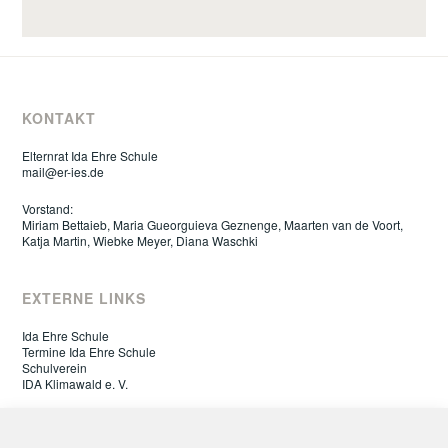
KONTAKT
Elternrat Ida Ehre Schule
mail@er-ies.de
Vorstand:
Miriam Bettaieb, Maria Gueorguieva Geznenge, Maarten van de Voort,
Katja Martin, Wiebke Meyer, Diana Waschki
EXTERNE LINKS
Ida Ehre Schule
Termine Ida Ehre Schule
Schulverein
IDA Klimawald e. V.
ELTERNRAT IDA EHRE SCHULE